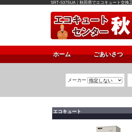
SRT-S375UA｜秋田県でエコキュート
ホーム
ごあいさつ
メーカー
エコキュート