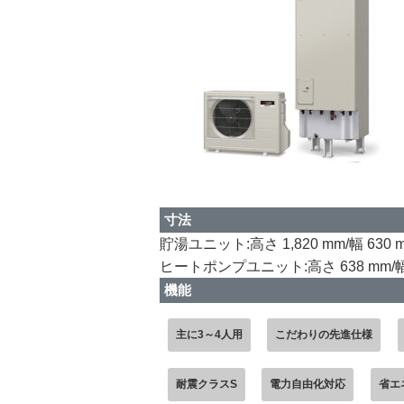
寸法
貯湯ユニット:高さ 1,820 mm/幅 630 m
ヒートポンプユニット:高さ 638 mm/幅 800
機能
主に3～4人用
こだわりの先進仕様
耐震クラスS
電力自由化対応
省エ