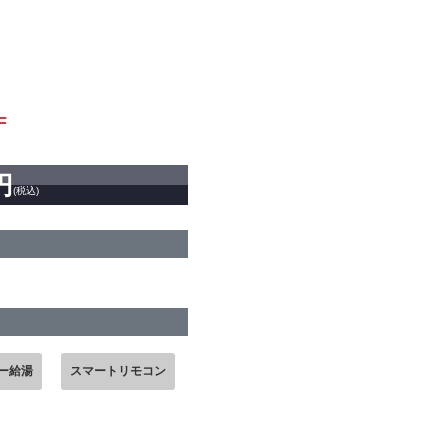
F
円
(税込)
ー給湯
スマートリモコン