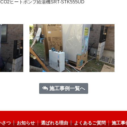
O2ヒートポンプ給湯機SRT-STK555UD
施工事例一覧へ
いさつ
お知らせ
選ばれる理由
よくあるご質問
施工事