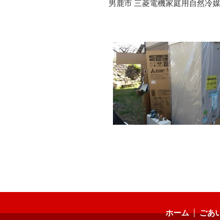
男鹿市 三菱電機家庭用自然冷媒C
ホーム
ごあ